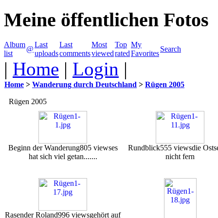
Meine öffentlichen Fotos
Album
Last
Last
Most
Top
My
@
Search
list
uploads
comments
viewed
rated
Favorites
|
Home
|
Login
|
Home
>
Wanderung durch Deutschland
>
Rügen 2005
Rügen 2005
Beginn der Wanderung
805 views
es
Rundblick
555 views
die Ostse
hat sich viel getan.......
nicht fern
Rasender Roland
996 views
gehört auf