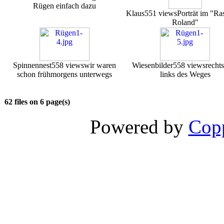
Rügen einfach dazu
Klaus
551 views
Porträt im "Ra
Roland"
Spinnennest
558 views
wir waren
Wiesenbilder
558 views
recht
schon frühmorgens unterwegs
links des Weges
62 files on 6 page(s)
Powered by
Copp