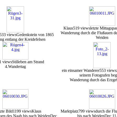
Klaus
519 views
letzte Mittagspa
Wanderung durch die Flußauen de
533 views
Gedenkstein von 1865
Weiden
g entlang der Kreidefelsen
1 views
Stilleben am Strand
4.Wandertag
ein einsamer Wanderer
553 views
seinem Fotografen begl
Wanderung durch das Erzge
tzte Bild
1199 views
Klaus
Marktplatz
799 views
durch die Fl
auen des Naab bis nach Weiden
Dec
bis nach Weiden
Dec 11