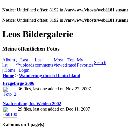
Notice
: Undefined offset: 8192 in
/var/www/vhosts/web1181.susann
Notice
: Undefined offset: 8192 in
/var/www/vhosts/web1181.susann
Leos Bildergalerie
Meine öffentlichen Fotos
Album
Last
Last
Most
Top
My
@
Search
list
uploads
comments
viewed
rated
Favorites
|
Home
|
Login
|
Home
>
Wanderung durch Deutschland
Erzgebirge 2006
36 files, last one added on Nov 27, 2007
Naab entlang bis Weiden 2002
29 files, last one added on Dec 11, 2007
3 albums on 1 page(s)