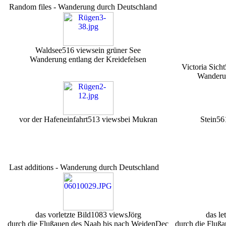
Random files - Wanderung durch Deutschland
Waldsee
516 views
ein grüner See
Wanderung entlang der Kreidefelsen
Victoria Sicht
Wanderun
vor der Hafeneinfahrt
513 views
bei Mukran
Stein
56
Last additions - Wanderung durch Deutschland
das vorletzte Bild
1083 views
Jörg
das le
durch die Flußauen des Naab bis nach Weiden
Dec
durch die Fluß