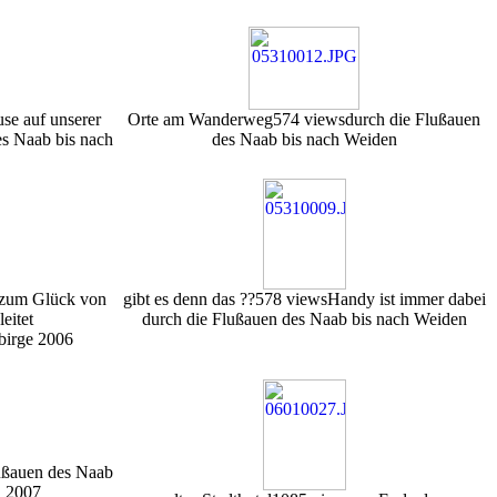
use auf unserer
Orte am Wanderweg
574 views
durch die Flußauen
s Naab bis nach
des Naab bis nach Weiden
zum Glück von
gibt es denn das ??
578 views
Handy ist immer dabei
eitet
durch die Flußauen des Naab bis nach Weiden
birge 2006
ußauen des Naab
, 2007