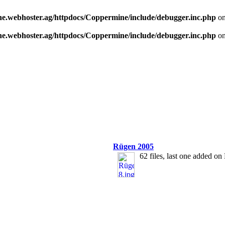
e.webhoster.ag/httpdocs/Coppermine/include/debugger.inc.php
on
e.webhoster.ag/httpdocs/Coppermine/include/debugger.inc.php
on
Rügen 2005
62 files, last one added o