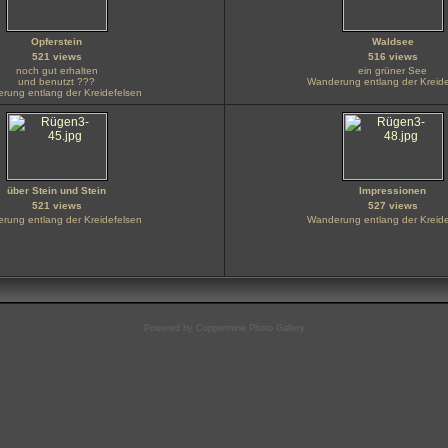
Opferstein
Waldsee
521 views
516 views
noch gut erhalten
ein grüner See
und benutzt ???
Wanderung entlang der Kreide
rung entlang der Kreidefelsen
über Stein und Stein
Impressionen
521 views
527 views
rung entlang der Kreidefelsen
Wanderung entlang der Kreide
Powered by
Coppermine Photo Gallery