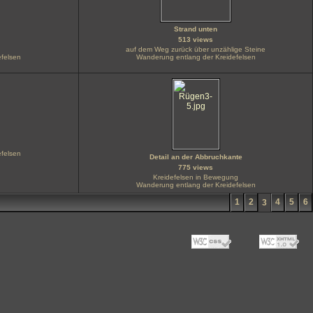
Strand unten
513 views
auf dem Weg zurück über unzählige Steine
felsen
Wanderung entlang der Kreidefelsen
felsen
Detail an der Abbruchkante
775 views
Kreidefelsen in Bewegung
Wanderung entlang der Kreidefelsen
1
2
4
5
6
3