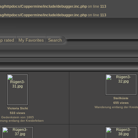
g/httpdocs/Coppermine/include/debugger.inc.php
on line
113
g/httpdocs/Coppermine/include/debugger.inc.php
on line
113
p rated
My Favorites
Search
Steilküste
655 views
Wanderung entlang der Kreide
Victoria Sicht
533 views
Gedenkstein von 1865
rung entlang der Kreidefelsen