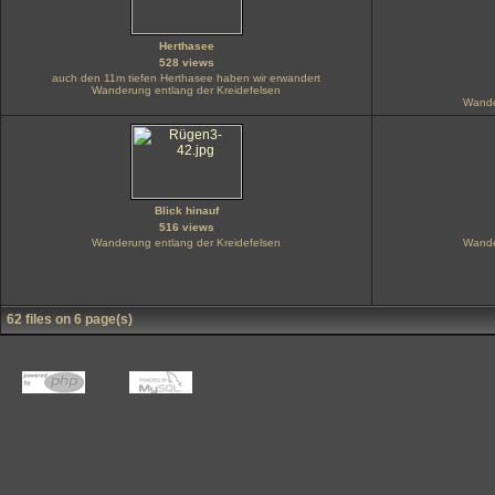
Herthasee
528 views
auch den 11m tiefen Herthasee haben wir erwandert
Wanderung entlang der Kreidefelsen
Wande
Blick hinauf
516 views
Wanderung entlang der Kreidefelsen
Wande
62 files on 6 page(s)