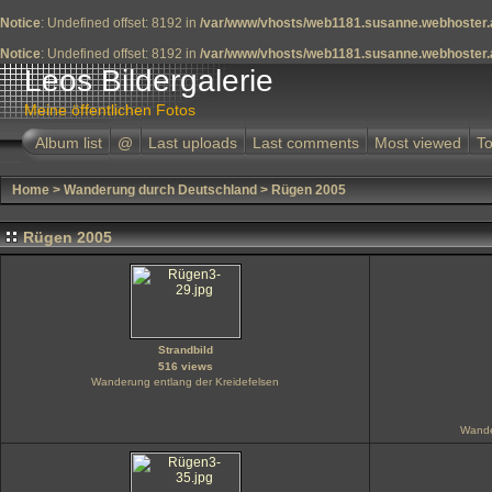
Notice
: Undefined offset: 8192 in
/var/www/vhosts/web1181.susanne.webhoster.a
Notice
: Undefined offset: 8192 in
/var/www/vhosts/web1181.susanne.webhoster.a
Leos Bildergalerie
Meine öffentlichen Fotos
Album list
@
Last uploads
Last comments
Most viewed
To
Home
>
Wanderung durch Deutschland
>
Rügen 2005
Rügen 2005
Strandbild
516 views
Wanderung entlang der Kreidefelsen
Wande