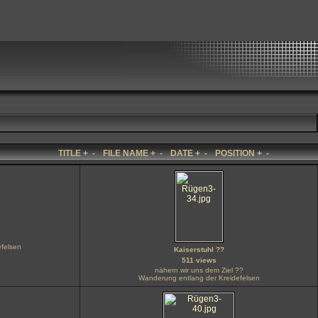
TITLE
+
-
FILE NAME
+
-
DATE
+
-
POSITION
+
-
felsen
Kaiserstuhl ??
511 views
nähern wir uns dem Ziel ??
Wanderung entlang der Kreidefelsen