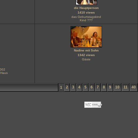
die Hauptperson
1410 views
das Geburtstagskind
Kind ???
Nadine mit Sohn
1342 views
Gäste
2002
 Haus
2
3
4
5
6
7
8
9
10
11
40
1