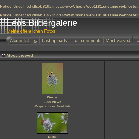
Notice
: Undefined offset: 8192 in
/var/www/vhosts/web1181.susanne.webhoster.a
Notice
: Undefined offset: 8192 in
/var/www/vhosts/web1181.susanne.webhoster.a
Leos Bildergalerie
Meine öffentlichen Fotos
Album list
@
Last uploads
Last comments
Most viewed
To
Most viewed
Wespe
2009 views
Wespe auf der Distelblüte
Distel