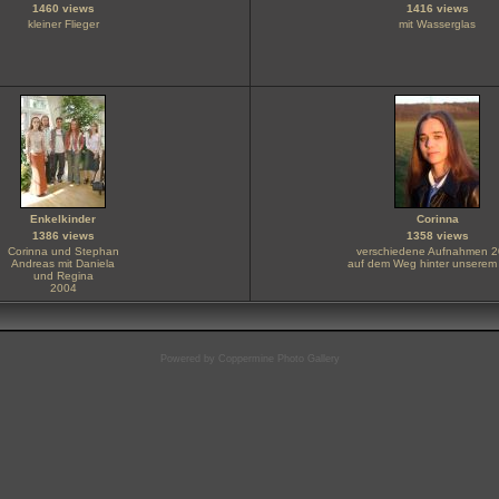
1460 views
1416 views
kleiner Flieger
mit Wasserglas
Enkelkinder
Corinna
1386 views
1358 views
Corinna und Stephan
verschiedene Aufnahmen 
Andreas mit Daniela
auf dem Weg hinter unserem
und Regina
2004
Powered by
Coppermine Photo Gallery