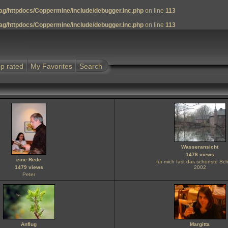
g/httpdocs/Coppermine/include/debugger.inc.php
on line
113
g/httpdocs/Coppermine/include/debugger.inc.php
on line
113
p rated
My Favorites
Search
Wasseransicht
1476 views
eine Rede
für mich fast das schönste Sch
1479 views
2002
Peter
Anflug
Margitta