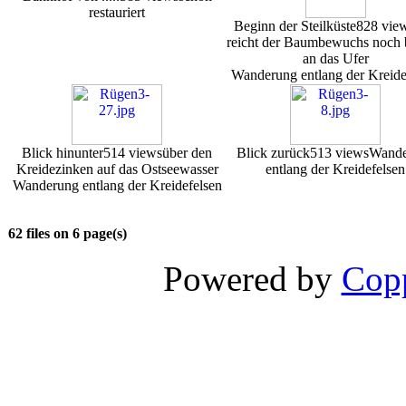
restauriert
Beginn der Steilküste
828 vie
reicht der Baumbewuchs noch b
an das Ufer
Wanderung entlang der Kreide
Blick hinunter
514 views
über den
Blick zurück
513 views
Wande
Kreidezinken auf das Ostseewasser
entlang der Kreidefelsen
Wanderung entlang der Kreidefelsen
62 files on 6 page(s)
Powered by
Copp