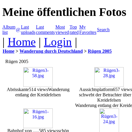
Meine öffentlichen Fotos
Album
Last
Last
Most
Top
My
@
Search
list
uploads
comments
viewed
rated
Favorites
|
Home
|
Login
|
Home
>
Wanderung durch Deutschland
>
Rügen 2005
Rügen 2005
Abrisskante
514 views
Wanderung
Aussichtsplatform
657 views
entlang der Kreidefelsen
schwebt der Betrachter über
Kreidefelsen
Wanderung entlang der Kreide
Bahnhof von .....
585 views
schön