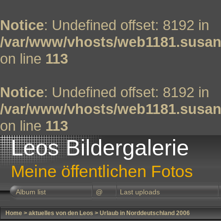
Notice
: Undefined offset: 8192 in
/var/www/vhosts/web1181.susan
on line
113
Notice
: Undefined offset: 8192 in
/var/www/vhosts/web1181.susan
on line
113
Leos Bildergalerie
Meine öffentlichen Fotos
Album list
@
Last uploads
Home
>
aktuelles von den Leos
>
Urlaub in Norddeutschland 2006