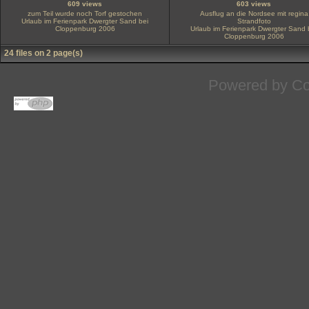
609 views
603 views
zum Teil wurde noch Torf gestochen
Ausflug an die Nordsee mit regina
Urlaub im Ferienpark Dwergter Sand bei
Strandfoto
Cloppenburg 2006
Urlaub im Ferienpark Dwergter Sand 
Cloppenburg 2006
24 files on 2 page(s)
Powered by
Co