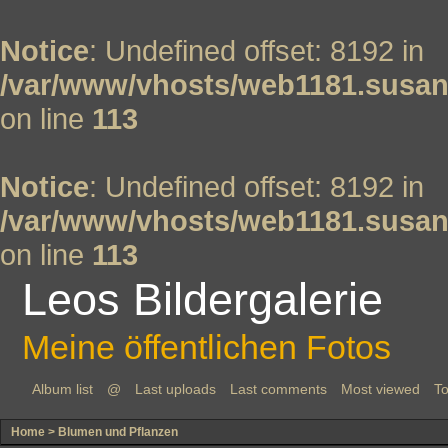
Notice
: Undefined offset: 8192 in
/var/www/vhosts/web1181.susan
on line
113
Notice
: Undefined offset: 8192 in
/var/www/vhosts/web1181.susan
on line
113
Leos Bildergalerie
Meine öffentlichen Fotos
Album list
@
Last uploads
Last comments
Most viewed
To
Home
>
Blumen und Pflanzen