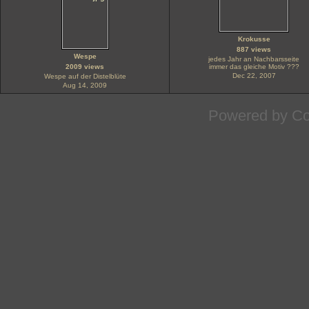
Krokusse
887 views
Wespe
jedes Jahr an Nachbarsseite
2009 views
immer das gleiche Motiv ???
Dec 22, 2007
Wespe auf der Distelblüte
Aug 14, 2009
Powered by
Co