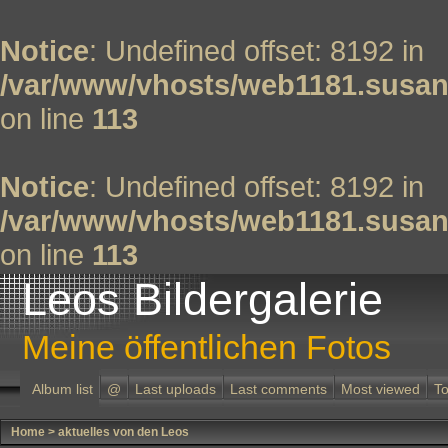
Notice
: Undefined offset: 8192 in
/var/www/vhosts/web1181.susan
on line
113
Notice
: Undefined offset: 8192 in
/var/www/vhosts/web1181.susan
on line
113
Leos Bildergalerie
Meine öffentlichen Fotos
Album list
@
Last uploads
Last comments
Most viewed
To
Home
>
aktuelles von den Leos