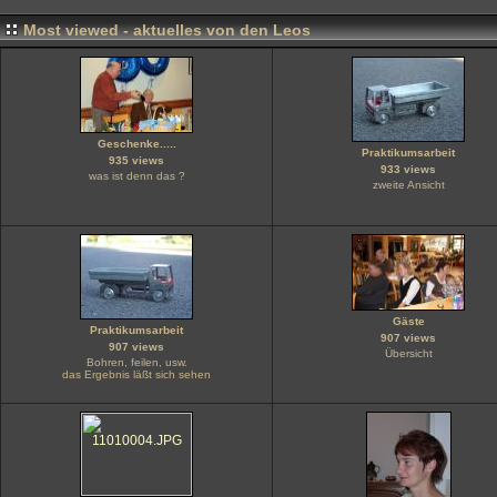
Most viewed - aktuelles von den Leos
Geschenke.....
Praktikumsarbeit
935 views
933 views
was ist denn das ?
zweite Ansicht
Gäste
Praktikumsarbeit
907 views
907 views
Übersicht
Bohren, feilen, usw.
das Ergebnis läßt sich sehen