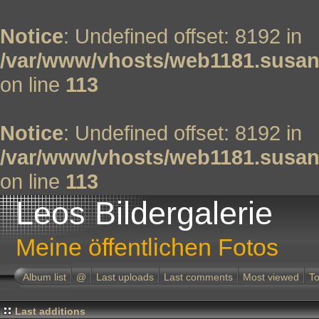
Notice
: Undefined offset: 8192 in
/var/www/vhosts/web1181.susan
on line
113
Notice
: Undefined offset: 8192 in
/var/www/vhosts/web1181.susan
on line
113
Leos Bildergalerie
Meine öffentlichen Fotos
Album list
@
Last uploads
Last comments
Most viewed
To
Last additions