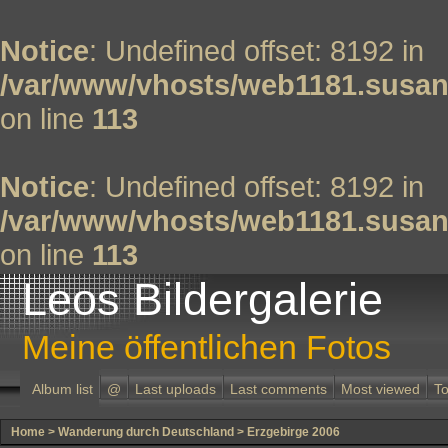
Notice
: Undefined offset: 8192 in
/var/www/vhosts/web1181.susan
on line
113
Notice
: Undefined offset: 8192 in
/var/www/vhosts/web1181.susan
on line
113
Leos Bildergalerie
Meine öffentlichen Fotos
Album list
@
Last uploads
Last comments
Most viewed
To
Home
>
Wanderung durch Deutschland
>
Erzgebirge 2006