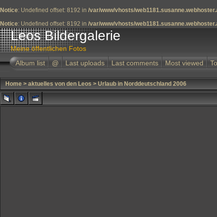
Notice
: Undefined offset: 8192 in
/var/www/vhosts/web1181.susanne.webhoster.a
Notice
: Undefined offset: 8192 in
/var/www/vhosts/web1181.susanne.webhoster.a
Leos Bildergalerie
Meine öffentlichen Fotos
Album list
@
Last uploads
Last comments
Most viewed
To
Home
>
aktuelles von den Leos
>
Urlaub in Norddeutschland 2006