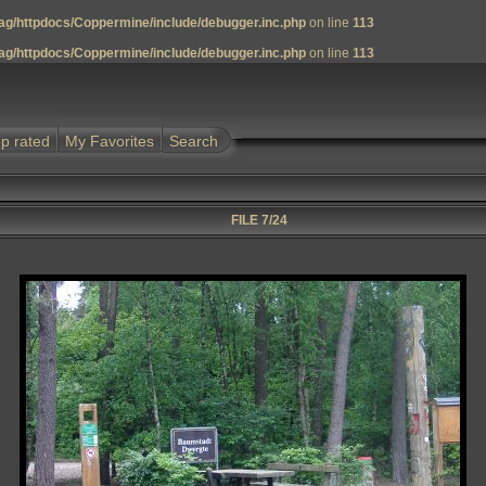
g/httpdocs/Coppermine/include/debugger.inc.php
on line
113
g/httpdocs/Coppermine/include/debugger.inc.php
on line
113
p rated
My Favorites
Search
FILE 7/24